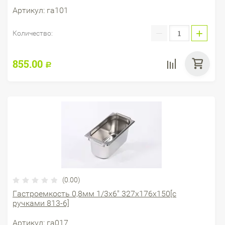
Артикул:
га101
−
+
Количество:
855.00
Р
(0.00)
Гастроемкость 0,8мм 1/3х6" 327х176х150[с
ручками 813-6]
Артикул:
га017