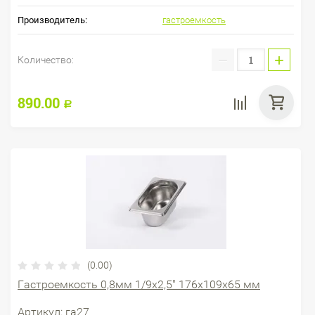
Производитель:
гастроемкость
−
+
Количество:
890.00
Р
(0.00)
Гастроемкость 0,8мм 1/9х2,5" 176х109х65 мм
Артикул:
га27