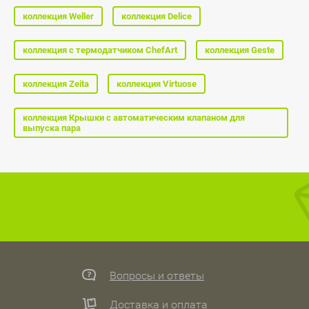
коллекция Weller
коллекция Delice
коллекция с термодатчиком ChefArt
коллекция Geste
коллекция Zeita
коллекция Virtuose
коллекция Крышки с автоматическим клапаном для
выпуска пара
Вопросы и ответы
Доставка и оплата