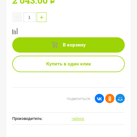
2 043.00
Р
−
+
В корзину
Купить в один клик
поделиться
Производитель:
чайник