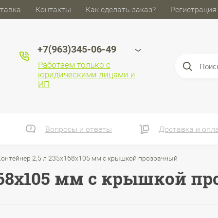
тавка
Контакты
Как сделать заказ?
Регистрация
+7(963)345-06-49
Работаем только с
юридическими лицами и
ИП
Вопросы и ответы
Доставка и опл
онтейнер 2,5 л 235х168х105 мм с крышкой прозрачный
х168х105 мм с крышкой п