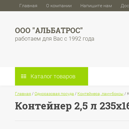
Главная
О компании
Напишите нам
Дос
ООО "АЛЬБАТРОС"
работаем для Вас с 1992 года
Каталог товаров
Главная
/
Одноразовая посуда
/
Контейнера, ланч-боксы
/
К
Контейнер 2,5 л 235