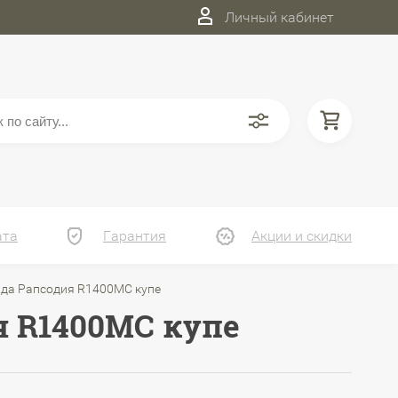
Личный кабинет
ата
Гарантия
Акции и скидки
да Рапсодия R1400MC купе
 R1400MC купе