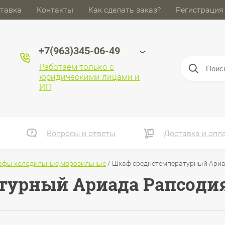
тавка
Контакты
Как сделать заказ?
Регистрация
+7(963)345-06-49
Работаем только с
юридическими лицами и
ИП
Вопросы и ответы
Доставка и опл
афы холодильные,морозильные
/
Шкаф среднетемпературный Ариа
турный Ариада Рапсодия