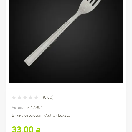
(0.00)
Артикул:
кт1779/1
Вилка столовая «Astra» Luxstahl
33.00
Р