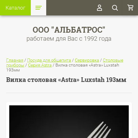
Каталог
ООО "АЛЬБАТРОС"
работаем для Вас с 1992 года
Главная
/
Посуда для общепита
/
Сервировка
/
Столовые
приборы
/
Серия Astra
/
Вилка столовая «Astra» Luxstah
193мм
Вилка столовая «Astra» Luxstah 193мм