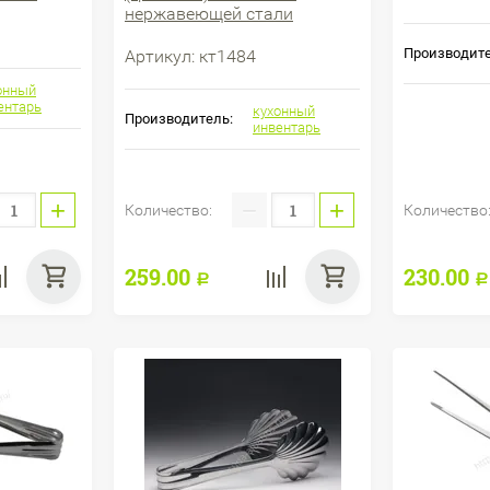
нержавеющей стали
Производите
Артикул:
кт1484
онный
ентарь
кухонный
Производитель:
инвентарь
+
−
+
Количество:
Количество
259.00
230.00
Р
Р