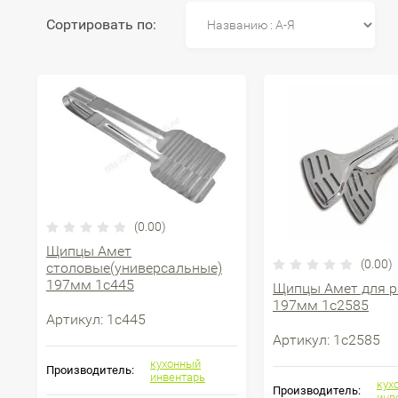
Сортировать по:
(0.00)
Щипцы Амет
(0.00)
столовые(универсальные)
197мм 1с445
Щипцы Амет для 
197мм 1с2585
Артикул:
1с445
Артикул:
1с2585
кухонный
Производитель:
инвентарь
кух
Производитель:
инв