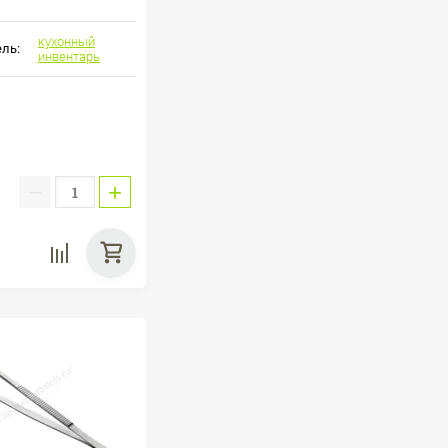
кухонный
ль:
инвентарь
−
+
: