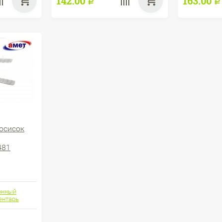
142.00
163.00
Р
Р
осисок
481
онный
ентарь