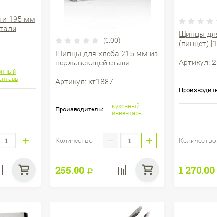
ти 195 мм
тали
Щипцы для
(0.00)
(пинцет) [
Щипцы для хлеба 215 мм из
Артикул:
2
нержавеющей стали
онный
ентарь
Артикул:
кт1887
Производите
кухонный
Производитель:
инвентарь
+
−
+
Количество:
Количество
255.00
1 270.00
Р