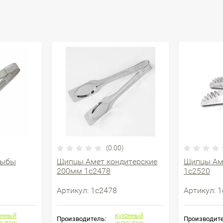
(0.00)
рыбы
Щипцы Амет кондитерские
Щипцы Аме
200мм 1с2478
1с2520
Артикул:
1с2478
Артикул:
1
онный
кухонный
Производитель:
Производите
ентарь
инвентарь