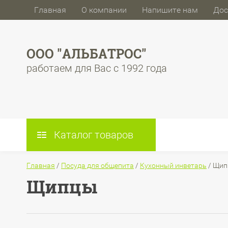
Главная
О компании
Напишите нам
Дос
ООО "АЛЬБАТРОС"
работаем для Вас с 1992 года
Каталог товаров
Главная
/
Посуда для общепита
/
Кухонный инветарь
/
Щип
Щипцы