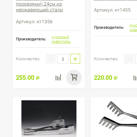
прорезями) 24см из
нержавеющей стали
Артикул:
кт1455
Артикул:
кт1356
кух
Производитель:
инв
кухонный
Производитель:
инвентарь
−
+
−
Количество:
Количество:
255.00
220.00
Р
Р