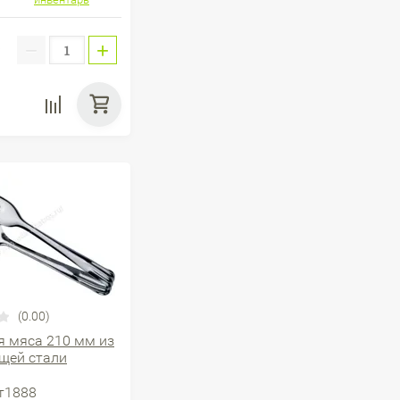
−
+
:
(0.00)
 мяса 210 мм из
щей стали
т1888