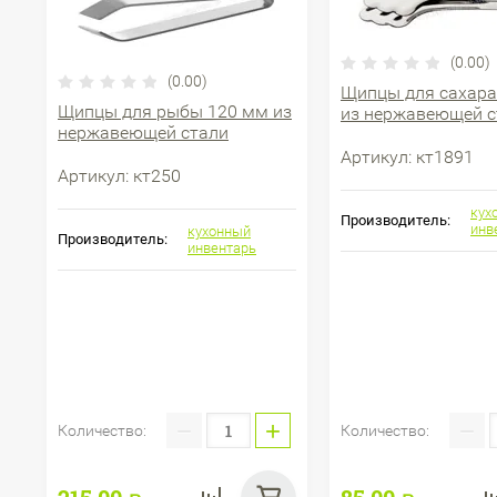
(0.00)
(0.00)
Щипцы для сахара
Щипцы для рыбы 120 мм из
из нержавеющей с
нержавеющей стали
Артикул:
кт1891
Артикул:
кт250
кух
Производитель:
инв
кухонный
Производитель:
инвентарь
−
+
−
Количество:
Количество: