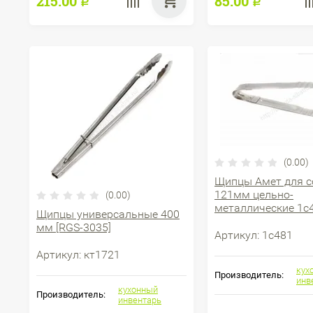
215.00
85.00
Р
Р
(0.00)
Щипцы Амет для с
121мм цельно-
(0.00)
металлические 1с
Щипцы универсальные 400
мм [RGS-3035]
Артикул:
1с481
Артикул:
кт1721
кух
Производитель:
инв
кухонный
Производитель:
инвентарь