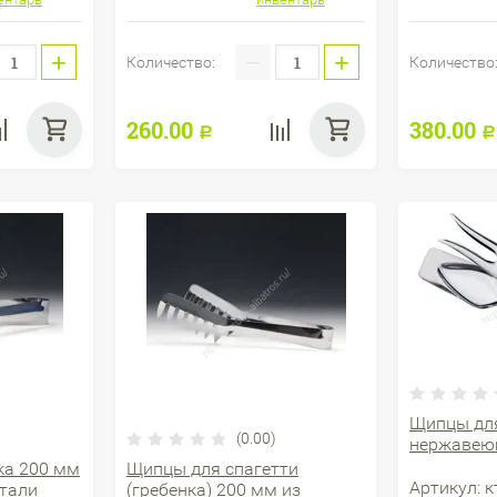
+
−
+
Количество:
Количество
260.00
380.00
Р
Р
Щипцы для
(0.00)
нержавею
ка 200 мм
Щипцы для спагетти
Артикул:
к
тали
(гребенка) 200 мм из