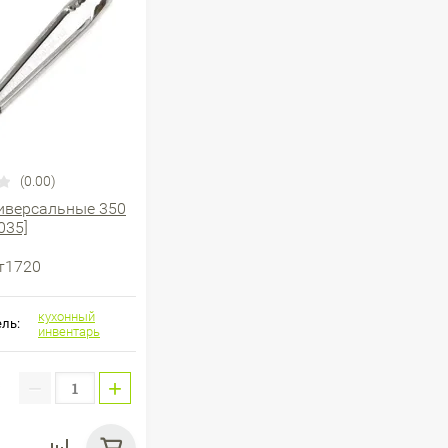
(0.00)
иверсальные 350
035]
т1720
кухонный
ль:
инвентарь
−
+
: