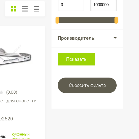
Производитель:
Показать
Сбросить фильтр
(0.00)
т для спагетти
с2520
кухонный
ль:
инвентарь