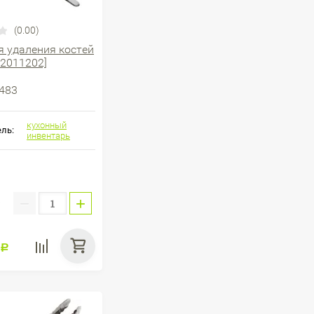
(0.00)
 удаления костей
12011202]
483
кухонный
ль:
инвентарь
−
+
:
Р