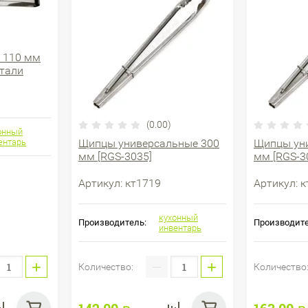
 110 мм
тали
(0.00)
онный
ентарь
Щипцы универсальные 300
Щипцы ун
мм [RGS-3035]
мм [RGS-3
Артикул:
кт1719
Артикул:
к
кухонный
Производитель:
Производите
инвентарь
+
−
+
Количество:
Количество