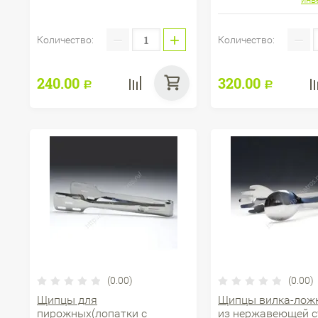
−
+
−
Количество:
Количество:
240.00
320.00
Р
Р
(0.00)
(0.00)
Щипцы для
Щипцы вилка-лож
пирожных(лопатки с
из нержавеющей с